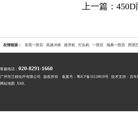
上一篇：
45
友情链接：
东莞一胜百
高速冲床
搓牙机
打头机
一胜百
瑞典一胜百
阿里
020-8291-1660
客服电话：
广州市兰精化纤有限公司 版权所有 备案号：
粤ICP备16128818号
技术支持：
百年
网站地图
XML