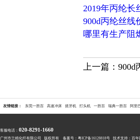
2019年丙纶
900d丙纶丝
哪里有生产阻
上一篇：
900
友情链接：
东莞一胜百
高速冲床
搓牙机
打头机
一胜百
瑞典一胜百
阿里
020-8291-1660
客服电话：
广州市兰精化纤有限公司 版权所有 备案号：
粤ICP备16128818号
技术支持：
百年