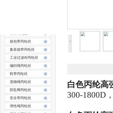
防霉防菌丙纶丝
丙纶长丝
丙纶长丝按用途分
织带丙纶丝
箱包带丙纶丝
<
集装箱带丙纶丝
工业过滤布丙纶丝
编织绳丙纶丝
鞋带丙纶丝
宠物绳丙纶丝
白色丙纶高强
防坠网丙纶丝
300-18
安全带丙纶丝
弹性绳丙纶丝